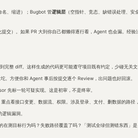
命名、缩进）；Bugbot 管
逻辑层
（空指针、竞态、缺错误处理、安
义化提交）。如果 PR 大到你自己都懒得逐行看，Agent 也会漏。经
它看到完整 diff。这样生成的代码更可能遵守项目既有约定，少碰无关
坨。方便你和 Agent 事后按提交逐个 Review，出问题也好回滚。
ursor 先标一轮可疑实现。这是初审，不是终审。
逐行过一遍，重点看接口变更、数据流、权限。涉及登录、支付、删数据的路径
不到的逻辑漏洞。
言真的在测目标行为吗？失败路径覆盖了吗？「测试全绿但测错东西」是 