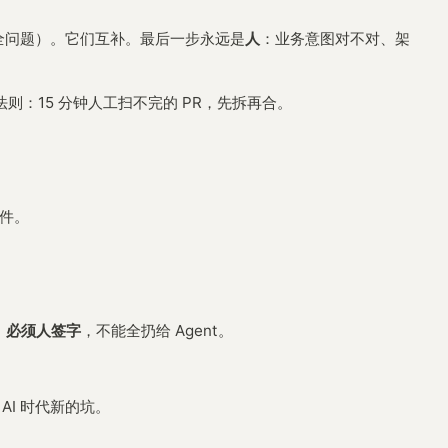
全问题）。它们互补。最后一步永远是
人
：业务意图对不对、架
验法则：15 分钟人工扫不完的 PR，先拆再合。
文件。
，
必须人签字
，不能全扔给 Agent。
AI 时代新的坑。