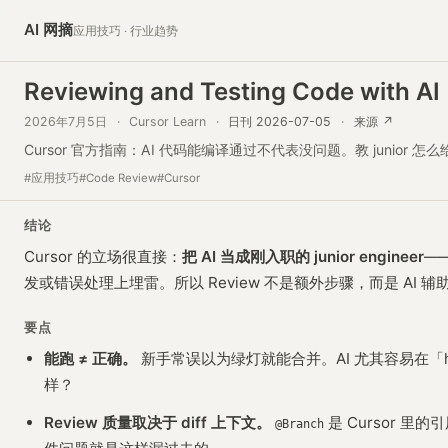
AI 网摘
应用技巧 · 行业趋势
Reviewing and Testing Code with AI
2026年7月5日
·
Cursor Learn
·
日刊 2026-07-05
·
来源 ↗
Cursor 官方指南：AI 代码能编译通过不代表没问题。教 junior 怎么
#应用技巧
#Code Review
#Cursor
结论
Cursor 的立场很直接：
把 AI 当成刚入职的 junior engineer
—
发或错误处理上埋雷。所以 Review 不是额外步骤，而是 AI
要点
能跑 ≠ 正确。
新手常误以为绿灯就能合并。AI 尤其容易在「
样？
Review 质量取决于 diff 上下文。
是 Cursor 里的
@Branch