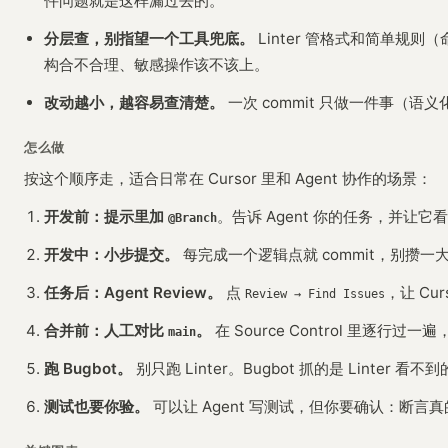
件问题就是这样漏过去的。
分层查，别指望一个工具兜底。
Linter 管格式和简单规则（
构合不合理、敏感操作该不该上。
改动越小，越容易查清楚。
一次 commit 只做一件事（语
怎么做
按这个顺序走，适合日常在 Cursor 里和 Agent 协作的场景：
开发前：提示里加
。告诉 Agent 你的任务，并让
@Branch
开发中：小步提交。
每完成一个逻辑点就 commit，别攒一大
任务后：Agent Review。
点
，让 C
Review → Find Issues
合并前：人工对比
。
在 Source Control 里
main
跑 Bugbot。
别只跑 Linter。Bugbot 抓的是 Linter 看
测试也要你验。
可以让 Agent 写测试，但你要确认：断