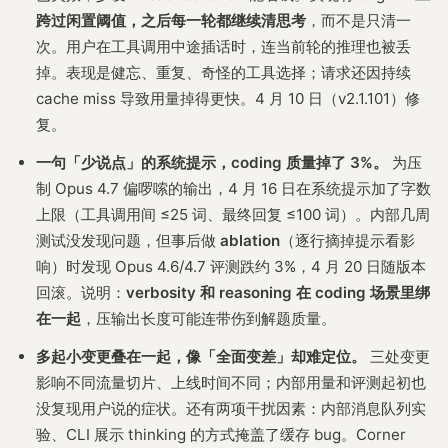
跨过闲置阈值，之后每一轮都继续清思考
，而不是只清一
次。用户在工具调用中途插话时，连当前轮的推理也被丢
掉。表现是健忘、重复、奇怪的工具选择；请求还因持续
cache miss 导致用量掉得更快。4 月 10 日（v2.1.101）修
复。
一句「少说点」的系统提示，coding 质量掉了 3%。
为压
制 Opus 4.7 偏啰嗦的输出，4 月 16 日在系统提示加了字数
上限（工具调用间 ≤25 词、最终回复 ≤100 词）。内部几周
测试没发现问题，但事后做
ablation
（逐行摘掉提示看影
响）时发现 Opus 4.6/4.7 评测跌约 3%，4 月 20 日随版本
回滚。说明：
verbosity 和 reasoning 在 coding 场景里绑
在一起
，压输出长度可能连带伤到解题质量。
多起小变更叠在一起，像「全面变差」却难定位。
三处变更
影响不同流量切片、上线时间不同；内部用量和评测起初也
没复现用户说的症状。还有两项干扰因素：内部消息队列实
验、CLI 展示 thinking 的方式掩盖了缓存 bug。Corner