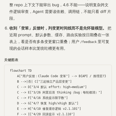
整 repo 上下文下能审出 bug，4.6 不能——说明复杂跨文
件逻辑审查，Agent 需要读依赖、调用链，不能只看 diff 片
段。
收到「变笨」反馈时，列变更时间线而不是先怀疑模型。
把
近期 prompt、默认参数、缓存、路由实验按日期叠在一张
表上，看是否有多条变更窗口重叠；用户
里可复
/feedback
现的会话样本比笼统吐槽更有用。
关键图表
flowchart TD

    A["用户反馈：Claude Code 变笨"] --> B{API / 推理层?}

    B -->|否| C["三起独立产品层变更"]

    C --> D["3/4 默认 effort: high→medium"]

    C --> E["3/26 闲置后清 thinking（bug：每轮都清）"]

    C --> F["4/16 系统提示限字数"]

    D --> G["4/7 恢复 high/xhigh 默认"]

    E --> H["4/10 修复缓存逻辑 v2.1.101"]

    F --> I["4/20 回滚提示 v2.1.116"]
