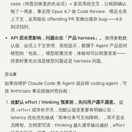
case（闲置后恢复的长会话）+ 多层系统交叉，让根因确认
拖了一周多。事后用 Opus 4.7 做 Code Review、喂足仓库
上下文，反而能在 offending PR 里揪出缓存 bug——4.6
则没找到。
API 层未受影响，问题出在「产品 harness」。
推理参数默
认值、会话上下文管理、系统提示，都属于 Agent 产品层对
模型的「包装」。模型权重没变，体验却可以明显变差——
排查时要先分清是模型问题还是 harness 问题。
怎么做
如果你维护 Claude Code 类 Agent 或自研 coding agent，可
按 Anthropic 事后措施对照自检：
改默认 effort / thinking 预算前，先问用户愿不愿意。
提
供
或等价开关，但默认值变更要有明确公告；
/effort
latency 优化优先做成「简单任务可主动降档」，而不是全
员降智。文档里写清：thinking 越久通常输出越好，effort