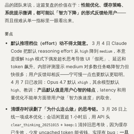
品的团队来说，这篇复盘的价值在于：
性能优化、缓存策略、
系统提示微调，都可能以「智力下降」的形式反馈给用户
——
而且很难从单一指标里一眼看出来。
要点
默认推理档位（effort）动不得太随意。
3 月 4 日 Claude
Code 把默认 reasoning effort 从
降到
，本意
high
medium
是缓解
模式下偶发超长思考导致 UI「假死」、延迟和
high
token 飙升。内部评测显示 medium 对多数任务略降智力但
快很多；用户反馈却相反——宁可慢一点也要默认更聪明。
4 月 7 日已改回：Opus 4.7 默认
，其余模型默认
xhigh
。教训：
产品默认值是用户心智的锚点
，latency 和用
high
量优化不能单方面替用户做「智力换速度」的取舍。
清缓存时误删了「为什么这么做」的思考链。
3 月 26 日上
线一项成本优化：会话闲置超 1 小时后，用 API 头
+
清掉旧思考块，因为缓存
clear_thinking_20251015
keep:1
已失效，少发 uncached token 能省钱。实现有 bug：
一旦