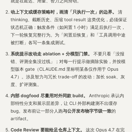
就是在延迟、用量、智力之间滑动。
动上下文或缓存策略时，画清「只执行一次」的边界。
清
thinking、截断历史、压缩 tool result 这类优化，必须保证
状态机正确：触发条件（如闲置 1 小时）满足后执行一次，
下一轮恢复完整行为。为「闲置后恢复」和「工具调用中途
被打断」各写一条集成测试。
系统提示改动走 ablation + 分模型门禁。
不要只看「没报
错、评测全集没过线」；对每一行提示做摘除实验，并按模
型版本 gate（CLAUDE.md 里标明某条仅作用于 Opus
4.7）。涉及智力与冗长 trade-off 的改动：加长 soak、灰
度、扩评测集。
内部 dogfood 尽量用对外同款 build。
Anthropic 承认内
部特性分支和展示层差异，让 CLI 外部构建测不出缓存
bug。发布前让一部分人跑
与公开发布物字节级一致
的
artifact。
Code Review 要能给足仓库上下文。
这次 Opus 4.7 在完