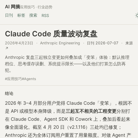
AI 网摘
应用技巧 · 行业趋势
日刊
标签
搜索
RSS
Claude Code 质量波动复盘
2026年4月23日
·
Anthropic Engineering
·
日刊 2026-07-07
·
来源
↗
Anthropic 复盘三起独立变更如何叠加成「变笨」体验：默认推理
档位、思考缓存误删、系统提示限长——以及他们打算怎么防再
犯。
#应用技巧
#Agents
结论
2026 年 3–4 月部分用户觉得 Claude Code「变笨」，根因不
是 API 或模型本身降级，而是
三起互不相关的工程变更
分别打
在 Claude Code、Agent SDK 和 Cowork 上，叠加后看起来
像全面退化。截至 4 月 20 日（v2.1.116）三处均已修复；
Anthropic 还为全体订阅用户重置了用量额度。对做 Agent 产