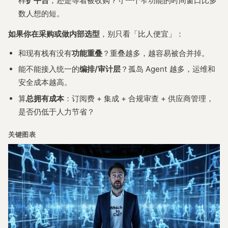
样
扩平台
，还是等着被收购？守一个窄功能的时间窗口比多
数人想的短。
如果你在采购或做内部选型
，别只看「比人便宜」：
和现有栈有没有
功能重叠
？重叠越多，越容易被合并掉。
能不能接入统一的
编排/审计层
？孤岛 Agent 越多，运维和
安全成本越高。
算
总拥有成本
：订阅费 + 集成 + 合规审查 + 供应商管理，
是否仍低于人力节省？
关键图表