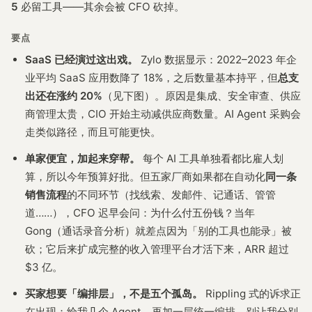
5
必留工具——其余会被 CFO 砍掉。
要点
SaaS 已经演过这出戏。
Zylo 数据显示：2022–2023 年企
业平均 SaaS 应用数降了 18%，之后数量基本持平，但
总支
出还在涨约 20%
（见下图）。原因是集成、安全审查、供应
商管理太贵，CIO 开始主动减供应商数量。AI Agent 采购会
走类似路径，而且可能更快。
单家便宜，加起来穿帮。
每个 AI 工具单独看都比雇人划
算，所以今年预算好批。但五家厂商如果都在自动化
同一条
销售流程
的不同环节（找线索、发邮件、记通话、管管
道……），CFO 迟早会问：为什么付五份钱？当年
Gong（通话录音分析）就差点因为「别的工具也能录」被
砍；它后来扩成完整的收入管理平台才活下来，ARR 超过
$3 亿。
买家想要「编排层」，不是五个孤岛。
Rippling 式的诉求正
在出现：给我几个 Agent，再加一层统一编排，别让我分别