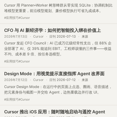
Cursor 用 Planner+Worker 树形蜂群从零实现 SQLite：协调机制比
堆模型更重要，前沿模型规划、廉价模型执行可省九成成本。
#应用技巧
#Cursor
CFO 与 AI 新经济学：如何把智能投入绑在价值上
2026年7月13日
·
Cursor
·
日刊 2026-07-13
·
来源
Cursor 发起 CFO Council：AI 已成万亿级经常性支出，但 88% 企
业部署了 AI、仅 39% 能追到 EBIT。工程师该懂的三件事——收益
不均、成本差 9 倍、按任务选模型。
#应用技巧
#Cursor
Design Mode：用视觉提示直接指挥 Agent 改界面
2026年7月12日
·
Cursor
·
日刊 2026-07-12
·
来源
Cursor Design Mode：在运行中的页面上点选、圈画、语音描述，
把元素身份与截图一并交给 Agent，边热重载边并行改 UI。
#应用技巧
#Cursor
Cursor 推出 iOS 应用：随时随地启动与遥控 Agent